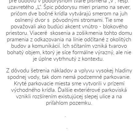
pre budovu v pôdorysnom tvare písmena „V“, resp.
uzavretého „L“. Špic pôdorysu mieri priamo na sever,
pričom dve bočné krídla vytvárajú smerom na juh
oslnený dvor s pôvodnými stromami. Tie sme
považovali ako budúci akcent vnútro - blokového
priestoru. Viaceré skosenia a zošikmenia tohto domu
pramenia z odkazovania na línie odčítané z okolitých
budov a komunikácií. Ich sčítaním vzniká tvarovo
bohatý objem, ktorý je síce formálne výrazný, ale nie
je úplne vytrhnutý z kontextu.
Z dôvodu šetrenia nákladov a vplyvu vysokej hladiny
spodnej vody, tak dom nemá podzemné parkovanie.
Kryté parkovacie miesta sme vytvorili v prízemí
východného krídla. Ďalšie exteriérové parkoviská
vznikli rozšírením existujúcej slepej ulice a na
priľahlom pozemku.
.
.