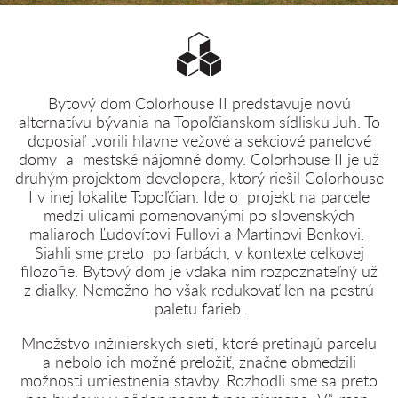
Bytový dom Colorhouse II predstavuje novú
alternatívu bývania na Topoľčianskom sídlisku Juh. To
doposiaľ tvorili hlavne vežové a sekciové panelové
domy a mestské nájomné domy. Colorhouse II je už
druhým projektom developera, ktorý riešil Colorhouse
I v inej lokalite Topoľčian. Ide o projekt na parcele
medzi ulicami pomenovanými po slovenských
maliaroch Ľudovítovi Fullovi a Martinovi Benkovi.
Siahli sme preto po farbách, v kontexte celkovej
filozofie. Bytový dom je vďaka nim rozpoznateľný už
z diaľky. Nemožno ho však redukovať len na pestrú
paletu farieb.
Množstvo inžinierskych sietí, ktoré pretínajú parcelu
a nebolo ich možné preložiť, značne obmedzili
možnosti umiestnenia stavby. Rozhodli sme sa preto