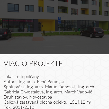
VIAC O PROJEKTE
Lokalita: Topoľčany
Autori: Ing. arch. René Baranyai
Spolupráca: Ing. arch. Martin Donoval, Ing. arch.
Gabriela Chvostaľová, Ing. arch. Marek Vadovič
Druh stavby: Novostavba
Celková zastavaná plocha objektu: 1514,12 m²
Rok: 2011-2012