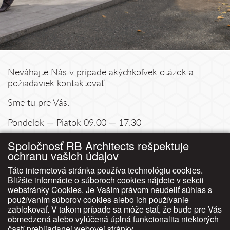
Neváhajte Nás v prípade akýchkoľvek otázok a
požiadaviek kontaktovať.
Sme tu pre Vás:
Pondelok — Piatok 09:00 — 17:30
Kontakt:
Spoločnosť RB Architects rešpektuje
ochranu vašich údajov
Smetanova 13, 811 03 Bratislava 1
Táto internetová stránka používa technológiu cookies.
+421 905 505 243
Bližšie informácie o súboroch cookies nájdete v sekcii
rbarchitects@rbarchitects.sk
webstránky
Cookies
. Je Vaším právom neudeliť súhlas s
používaním súborov cookies alebo ich používanie
Nájdete nás:
zablokovať. V takom prípade sa môže stať, že bude pre Vás
obmedzená alebo vylúčená úplná funkcionalita niektorých
častí prehliadanej webovej stránky.